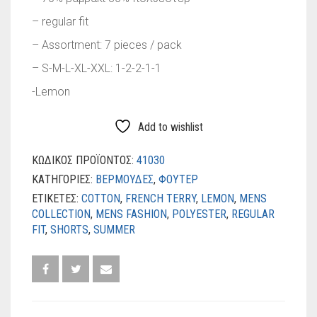
– regular fit
– Assortment: 7 pieces / pack
– S-M-L-XL-XXL: 1-2-2-1-1
-Lemon
Add to wishlist
ΚΩΔΙΚΌΣ ΠΡΟΪΌΝΤΟΣ:
41030
ΚΑΤΗΓΟΡΊΕΣ:
ΒΕΡΜΟΥΔΕΣ
,
ΦΟΥΤΕΡ
ΕΤΙΚΈΤΕΣ:
COTTON
,
FRENCH TERRY
,
LEMON
,
MENS
COLLECTION
,
MENS FASHION
,
POLYESTER
,
REGULAR
FIT
,
SHORTS
,
SUMMER