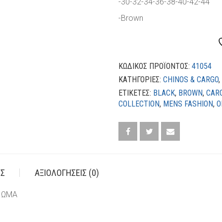
-30-32-34-36-38-40-42-44
-Brown
ΚΩΔΙΚΌΣ ΠΡΟΪΌΝΤΟΣ:
41054
ΚΑΤΗΓΟΡΊΕΣ:
CHINOS & CARGO
,
ΕΤΙΚΈΤΕΣ:
BLACK
,
BROWN
,
CAR
COLLECTION
,
MENS FASHION
,
O
ΕΣ
ΑΞΙΟΛΟΓΉΣΕΙΣ (0)
ΙΩΜΑ