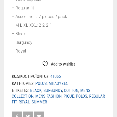
– Regular fit
– Assortment: 7 pieces / pack
– M-L-XL-XXL: 2-2-2-1
– Black
– Burgundy
– Royal
Add to wishlist
ΚΩΔΙΚΌΣ ΠΡΟΪΌΝΤΟΣ:
41065
ΚΑΤΗΓΟΡΊΕΣ:
POLOS
,
ΜΠΛΟΥΖΕΣ
ΕΤΙΚΈΤΕΣ:
BLACK
,
BURGUNDY
,
COTTON
,
MENS
COLLECTION
,
MENS FASHION
,
PIQUE
,
POLOS
,
REGULAR
FIT
,
ROYAL
,
SUMMER