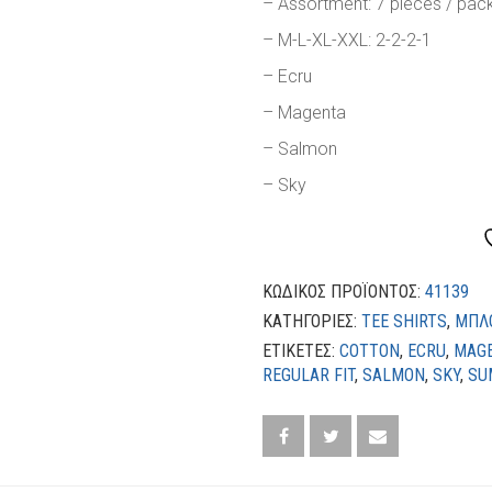
– Assortment: 7 pieces / pac
– M-L-XL-XXL: 2-2-2-1
– Ecru
– Magenta
– Salmon
– Sky
ΚΩΔΙΚΌΣ ΠΡΟΪΌΝΤΟΣ:
41139
ΚΑΤΗΓΟΡΊΕΣ:
TEE SHIRTS
,
ΜΠΛ
ΕΤΙΚΈΤΕΣ:
COTTON
,
ECRU
,
MAG
REGULAR FIT
,
SALMON
,
SKY
,
SU