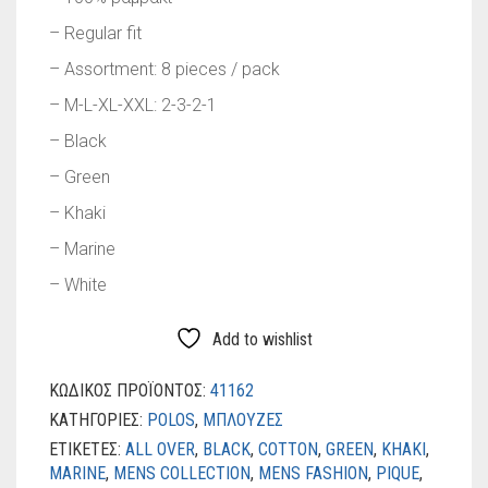
– Regular fit
– Assortment: 8 pieces / pack
– M-L-XL-XXL: 2-3-2-1
– Black
– Green
– Khaki
– Marine
– White
Add to wishlist
ΚΩΔΙΚΌΣ ΠΡΟΪΌΝΤΟΣ:
41162
ΚΑΤΗΓΟΡΊΕΣ:
POLOS
,
ΜΠΛΟΥΖΕΣ
ΕΤΙΚΈΤΕΣ:
ALL OVER
,
BLACK
,
COTTON
,
GREEN
,
KHAKI
,
MARINE
,
MENS COLLECTION
,
MENS FASHION
,
PIQUE
,