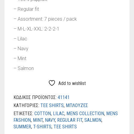
– Regular fit
– Assortment: 7 pieces / pack
– M-L-XL-XXL: 2-2-2-1
– Lilac
– Navy
– Mint
– Salmon
Add to wishlist
ΚΩΔΙΚΌΣ ΠΡΟΪΌΝΤΟΣ:
41141
ΚΑΤΗΓΟΡΊΕΣ:
TEE SHIRTS
,
ΜΠΛΟΥΖΕΣ
ΕΤΙΚΈΤΕΣ:
COTTON
,
LILAC
,
MENS COLLECTION
,
MENS
FASHION
,
MINT
,
NAVY
,
REGULAR FIT
,
SALMON
,
SUMMER
,
T-SHIRTS
,
TEE SHIRTS