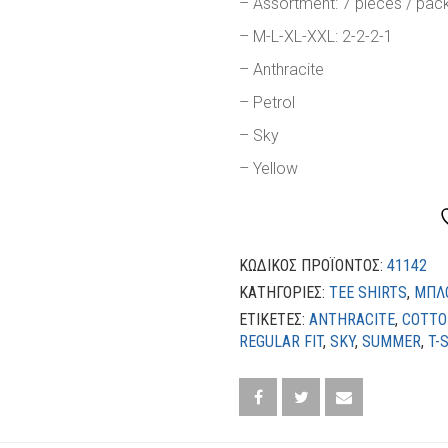
– Assortment: 7 pieces / pac
– M-L-XL-XXL: 2-2-2-1
– Anthracite
– Petrol
– Sky
– Yellow
ΚΩΔΙΚΌΣ ΠΡΟΪΌΝΤΟΣ:
41142
ΚΑΤΗΓΟΡΊΕΣ:
TEE SHIRTS
,
ΜΠΛ
ΕΤΙΚΈΤΕΣ:
ANTHRACITE
,
COTTO
REGULAR FIT
,
SKY
,
SUMMER
,
T-