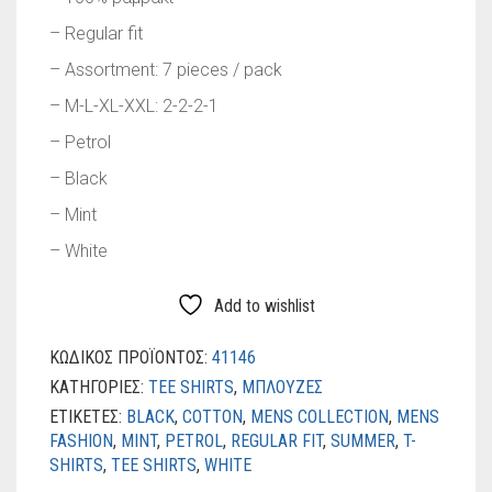
– Regular fit
– Assortment: 7 pieces / pack
– M-L-XL-XXL: 2-2-2-1
– Petrol
– Black
– Mint
– White
Add to wishlist
ΚΩΔΙΚΌΣ ΠΡΟΪΌΝΤΟΣ:
41146
ΚΑΤΗΓΟΡΊΕΣ:
TEE SHIRTS
,
ΜΠΛΟΥΖΕΣ
ΕΤΙΚΈΤΕΣ:
BLACK
,
COTTON
,
MENS COLLECTION
,
MENS
FASHION
,
MINT
,
PETROL
,
REGULAR FIT
,
SUMMER
,
T-
SHIRTS
,
TEE SHIRTS
,
WHITE