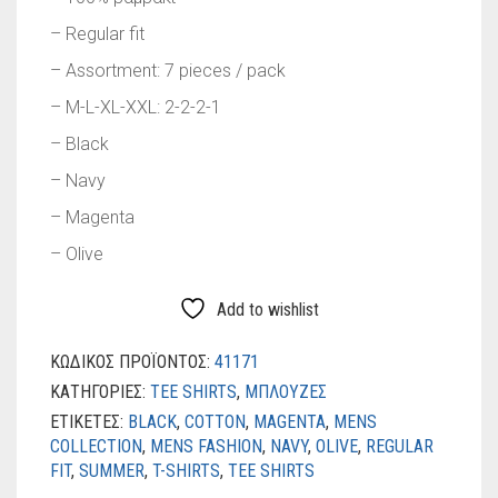
– Regular fit
– Assortment: 7 pieces / pack
– M-L-XL-XXL: 2-2-2-1
– Black
– Navy
– Magenta
– Olive
Add to wishlist
ΚΩΔΙΚΌΣ ΠΡΟΪΌΝΤΟΣ:
41171
ΚΑΤΗΓΟΡΊΕΣ:
TEE SHIRTS
,
ΜΠΛΟΥΖΕΣ
ΕΤΙΚΈΤΕΣ:
BLACK
,
COTTON
,
MAGENTA
,
MENS
COLLECTION
,
MENS FASHION
,
NAVY
,
OLIVE
,
REGULAR
FIT
,
SUMMER
,
T-SHIRTS
,
TEE SHIRTS